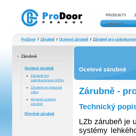
PRODUKTY
Prodoor - Profesionální dveře a zárubně
KONTAKT
ProDoor
/
Zárubně
/
Ocelové zárubně
/
Zárubně pro sádrokarton
Zárubně
Ocelové zárubně
Ocelové zárubně
Zárubně pro
sádrokartonové příčky
Zárubně pro klasické
Zárubně - pr
zdivo
Atypické ocelové
zárubně
Technický popi
Dřevěné zárubně
LZb zárubeň je u
systémy lehkéh