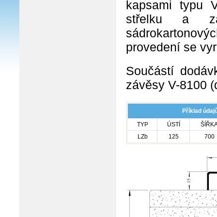
kapsami typu 
střelku a z
sádrokartonový
provedení se vy
Součástí dodávk
závěsy V-8100 (d
Příklad údaj
TYP
ÚSTÍ
ŠÍŘK
LZb
125
700