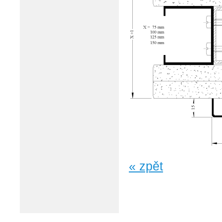
« zpět