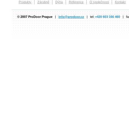
Produkty
Zárubně
Dýha
Reference
O společnosti
Kontakt
© 2007 ProDoor Prague
|
info@prodoor.cz
| tel:
+420 603 166 460
| fa