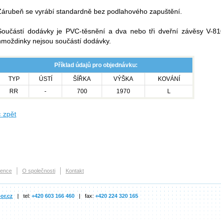
Zárubeň se vyrábí standardně bez podlahového zapuštění.
Součástí dodávky je PVC-těsnění a dva nebo tři dveřní závěsy V-81
hmoždinky nejsou součástí dodávky.
Příklad údajů pro objednávku:
TYP
ÚSTÍ
ŠÍŘKA
VÝŠKA
KOVÁNÍ
RR
-
700
1970
L
« zpět
rence
O společnosti
Kontakt
or.cz
| tel:
+420 603 166 460
| fax:
+420 224 320 165