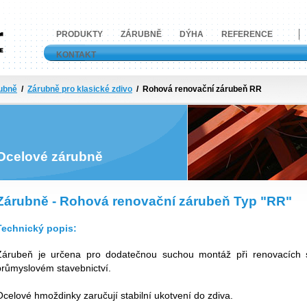
PRODUKTY
ZÁRUBNĚ
DÝHA
REFERENCE
ně
KONTAKT
ubně
/
Zárubně pro klasické zdivo
/ Rohová renovační zárubeň RR
Ocelové zárubně
Zárubně - Rohová renovační zárubeň Typ "RR"
Technický popis:
Zárubeň je určena pro dodatečnou suchou montáž při renovacích s
průmyslovém stavebnictví.
Ocelové hmoždinky zaručují stabilní ukotvení do zdiva.