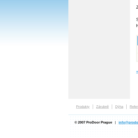
Produkty
Zárubně
Dýha
Refe
© 2007 ProDoor Prague
|
info@prodo