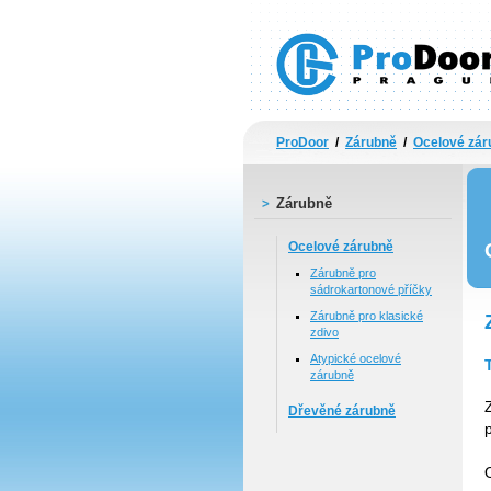
Prodoor - Profesionální dveře a zárub
ProDoor
/
Zárubně
/
Ocelové zár
Zárubně
Ocelové zárubně
Zárubně pro
sádrokartonové příčky
Zárubně pro klasické
zdivo
Atypické ocelové
zárubně
Dřevěné zárubně